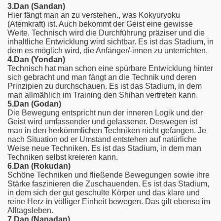
3.Dan (Sandan)
Hier fängt man an zu verstehen., was Kokyuryoku
(Atemkraft) ist. Auch bekommt der Geist eine gewisse
Weite. Technisch wird die Durchführung präziser und die
inhaltliche Entwicklung wird sichtbar. Es ist das Stadium, in
dem es möglich wird, die Anfänger/-innen zu unterrichten.
4.Dan (Yondan)
Technisch hat man schon eine spürbare Entwicklung hinter
sich gebracht und man fängt an die Technik und deren
Prinzipien zu durchschauen. Es ist das Stadium, in dem
man allmählich im Training den Shihan vertreten kann.
5.Dan (Godan)
Die Bewegung entspricht nun der inneren Logik und der
Geist wird umfassender und gelassener. Deswegen ist
man in den herkömmlichen Techniken nicht gefangen. Je
nach Situation od er Umstand entstehen auf natürliche
Weise neue Techniken. Es ist das Stadium, in dem man
Techniken selbst kreieren kann.
6.Dan (Rokudan)
Schöne Techniken und fließende Bewegungen sowie ihre
Stärke faszinieren die Zuschauenden. Es ist das Stadium,
in dem sich der gut geschulte Körper und das klare und
reine Herz in völliger Einheit bewegen. Das gilt ebenso im
Alltagsleben.
7.Dan (Nanadan)