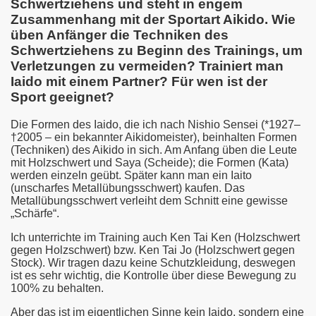
Schwertziehens und steht in engem
Zusammenhang mit der Sportart Aikido. Wie
üben Anfänger die Techniken des
Schwertziehens zu Beginn des Trainings, um
Verletzungen zu vermeiden? Trainiert man
Iaido mit einem Partner? Für wen ist der
Sport geeignet?
Die Formen des Iaido, die ich nach Nishio Sensei
(*1927–
†2005
– ein bekannter Aikidomeister), beinhalten Formen
(Techniken) des Aikido in sich. Am Anfang üben die Leute
mit Holzschwert und Saya (Scheide); die Formen (Kata)
werden einzeln geübt. Später kann man ein Iaito
(unscharfes Metallübungsschwert) kaufen. Das
Metallübungsschwert verleiht dem Schnitt eine gewisse
„Schärfe“.
Ich unterrichte im Training auch Ken Tai Ken (Holzschwert
gegen Holzschwert) bzw. Ken Tai Jo (Holzschwert gegen
Stock). Wir tragen dazu keine Schutzkleidung, deswegen
ist es sehr wichtig, die Kontrolle über diese Bewegung zu
100% zu behalten.
Aber das ist im eigentlichen Sinne kein Iaido, sondern eine