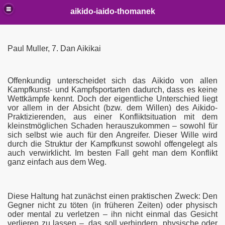
aikido-iaido-thomanek
Paul Muller, 7. Dan Aikikai
Offenkundig unterscheidet sich das Aikido von allen
Kampfkunst- und Kampfsportarten dadurch, dass es keine
Wettkämpfe kennt. Doch der eigentliche Unterschied liegt
vor allem in der Absicht (bzw. dem Willen) des Aikido-
Praktizierenden, aus einer Konfliktsituation mit dem
kleinstmöglichen Schaden herauszukommen – sowohl für
sich selbst wie auch für den Angreifer. Dieser Wille wird
o
durch die Struktur der Kampfkunst sowohl offengelegt als
auch verwirklicht. Im besten Fall geht man dem Konflikt
ganz einfach aus dem Weg.
Diese Haltung hat zunächst einen praktischen Zweck: Den
Gegner nicht zu töten (in früheren Zeiten) oder physisch
oder mental zu verletzen – ihn nicht einmal das Gesicht
verlieren zu lassen –, das soll verhindern, physische oder