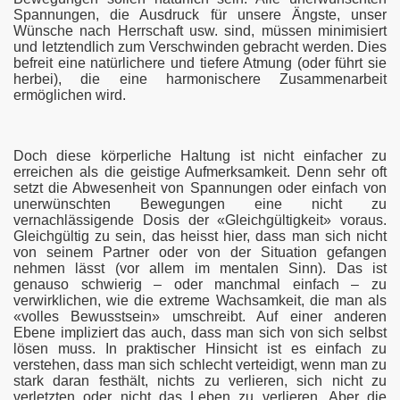
Spannungen, die Ausdruck für unsere Ängste, unser
Wünsche nach Herrschaft usw. sind, müssen minimisiert
und letztendlich zum Verschwinden gebracht werden. Dies
befreit eine natürlichere und tiefere Atmung (oder führt sie
herbei), die eine harmonischere Zusammenarbeit
ermöglichen wird.
Doch diese körperliche Haltung ist nicht einfacher zu
erreichen als die geistige Aufmerksamkeit. Denn sehr oft
setzt die Abwesenheit von Spannungen oder einfach von
unerwünschten Bewegungen eine nicht zu
vernachlässigende Dosis der «Gleichgültigkeit» voraus.
Gleichgültig zu sein, das heisst hier, dass man sich nicht
von seinem Partner oder von der Situation gefangen
nehmen lässt (vor allem im mentalen Sinn). Das ist
genauso schwierig – oder manchmal einfach – zu
verwirklichen, wie die extreme Wachsamkeit, die man als
«volles Bewusstsein» umschreibt. Auf einer anderen
Ebene impliziert das auch, dass man sich von sich selbst
lösen muss. In praktischer Hinsicht ist es einfach zu
verstehen, dass man sich schlecht verteidigt, wenn man zu
stark daran festhält, nichts zu verlieren, sich nicht zu
verletzten oder nicht das Leben zu verlieren. Aber die