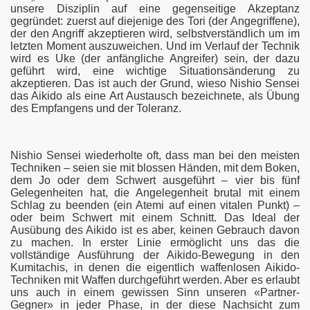
unsere Disziplin auf eine gegenseitige Akzeptanz
gegründet: zuerst auf diejenige des Tori (der Angegriffene),
der den Angriff akzeptieren wird, selbstverständlich um im
letzten Moment auszuweichen. Und im Verlauf der Technik
wird es Uke (der anfängliche Angreifer) sein, der dazu
geführt wird, eine wichtige Situationsänderung zu
akzeptieren. Das ist auch der Grund, wieso Nishio Sensei
das Aikido als eine Art Austausch bezeichnete, als Übung
des Empfangens und der Toleranz.
Nishio Sensei wiederholte oft, dass man bei den meisten
Techniken – seien sie mit blossen Händen, mit dem Boken,
dem Jo oder dem Schwert ausgeführt – vier bis fünf
Gelegenheiten hat, die Angelegenheit brutal mit einem
Schlag zu beenden (ein Atemi auf einen vitalen Punkt) –
oder beim Schwert mit einem Schnitt. Das Ideal der
Ausübung des Aikido ist es aber, keinen Gebrauch davon
zu machen. In erster Linie ermöglicht uns das die
vollständige Ausführung der Aikido-Bewegung in den
Kumitachis, in denen die eigentlich waffenlosen Aikido-
Techniken mit Waffen durchgeführt werden. Aber es erlaubt
uns auch in einem gewissen Sinn unseren «Partner-
Gegner» in jeder Phase, in der diese Nachsicht zum