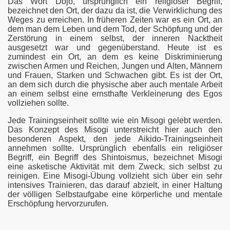
Das Wort Dojo, ursprünglich ein religiöser Begriff,
bezeichnet den Ort, der dazu da ist, die Verwirklichung des
Weges zu erreichen. In früheren Zeiten war es ein Ort, an
dem man dem Leben und dem Tod, der Schöpfung und der
Zerstörung in einem selbst, der inneren Nacktheit
ausgesetzt war und gegenüberstand. Heute ist es
zumindest ein Ort, an dem es keine Diskriminierung
zwischen Armen und Reichen, Jungen und Alten, Männern
und Frauen, Starken und Schwachen gibt. Es ist der Ort,
an dem sich durch die physische aber auch mentale Arbeit
an einem selbst eine ernsthafte Verkleinerung des Egos
vollziehen sollte.
Jede Trainingseinheit sollte wie ein Misogi gelebt werden.
Das Konzept des Misogi unterstreicht hier auch den
besonderen Aspekt, den jede Aikido-Trainingseinheit
annehmen sollte. Ursprünglich ebenfalls ein religiöser
Begriff, ein Begriff des Shintoismus, bezeichnet Misogi
eine asketische Aktivität mit dem Zweck, sich selbst zu
reinigen. Eine Misogi-Übung vollzieht sich über ein sehr
intensives Trainieren, das darauf abzielt, in einer Haltung
der völligen Selbstaufgabe eine körperliche und mentale
Erschöpfung hervorzurufen.