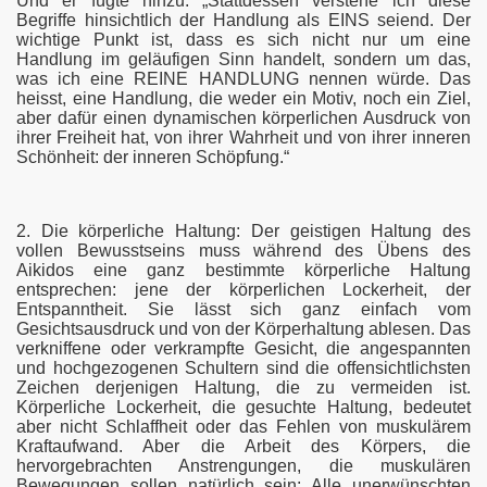
Und er fügte hinzu: „Stattdessen verstehe ich diese
Begriffe hinsichtlich der Handlung als EINS seiend. Der
wichtige Punkt ist, dass es sich nicht nur um eine
Handlung im geläufigen Sinn handelt, sondern um das,
was ich eine REINE HANDLUNG nennen würde. Das
heisst, eine Handlung, die weder ein Motiv, noch ein Ziel,
aber dafür einen dynamischen körperlichen Ausdruck von
ihrer Freiheit hat, von ihrer Wahrheit und von ihrer inneren
Schönheit: der inneren Schöpfung.“
2. Die körperliche Haltung: Der geistigen Haltung des
vollen Bewusstseins muss während des Übens des
Aikidos eine ganz bestimmte körperliche Haltung
entsprechen: jene der körperlichen Lockerheit, der
Entspanntheit. Sie lässt sich ganz einfach vom
Gesichtsausdruck und von der Körperhaltung ablesen. Das
verkniffene oder verkrampfte Gesicht, die angespannten
und hochgezogenen Schultern sind die offensichtlichsten
Zeichen derjenigen Haltung, die zu vermeiden ist.
Körperliche Lockerheit, die gesuchte Haltung, bedeutet
aber nicht Schlaffheit oder das Fehlen von muskulärem
Kraftaufwand. Aber die Arbeit des Körpers, die
hervorgebrachten Anstrengungen, die muskulären
Bewegungen sollen natürlich sein: Alle unerwünschten