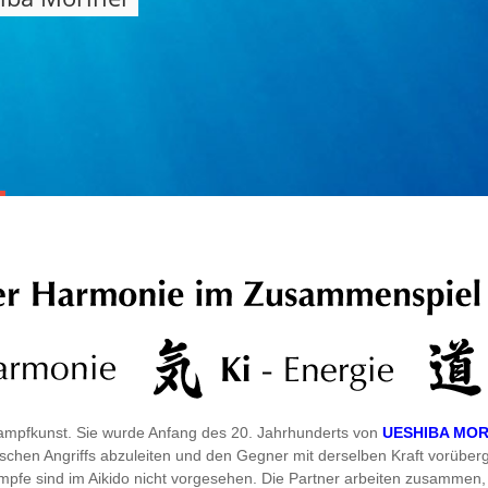
Kampfkunst. Sie wurde Anfang des 20. Jahrhunderts von
UESHIBA MOR
nerischen Angriffs abzuleiten und den Gegner mit derselben Kraft vorüb
pfe sind im Aikido nicht vorgesehen. Die Partner arbeiten zusammen, d