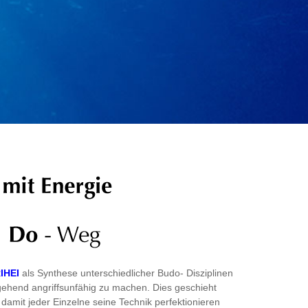
IHEI
als Synthese unterschiedlicher Budo- Disziplinen
ergehend angriffsunfähig zu machen. Dies geschieht
amit jeder Einzelne seine Technik perfektionieren