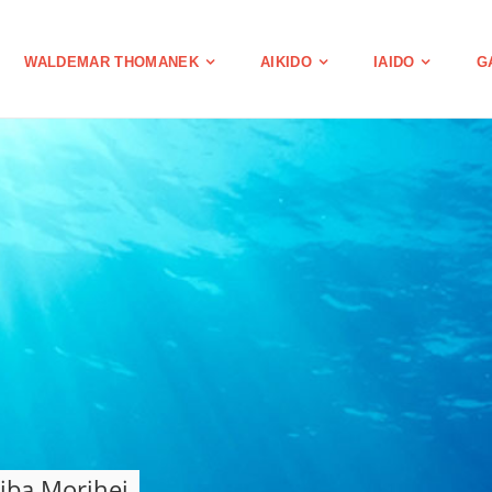
WALDEMAR THOMANEK
AIKIDO
IAIDO
G
iba Morihei