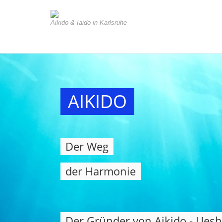
Aikido & Iaido in Karlsruhe
AIKIDO
Der Weg
der Harmonie
Der Gründer von Aikido - Uesh