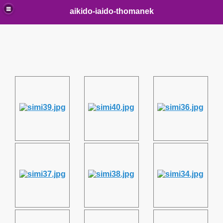
aikido-iaido-thomanek